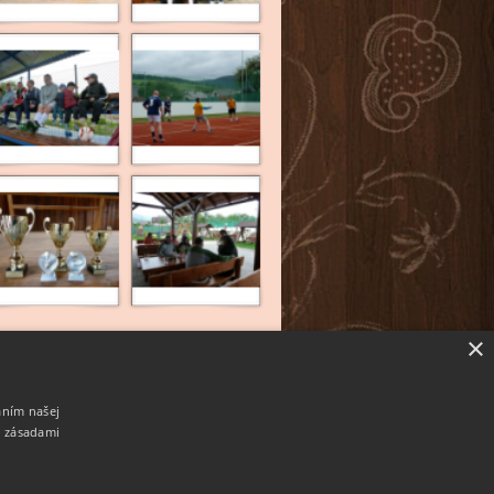
×
aním našej
i zásadami