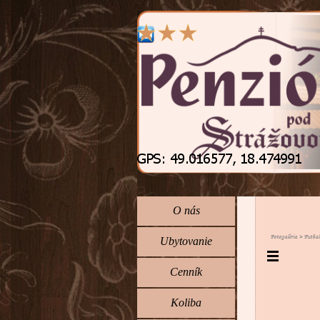
Prejsť na obsah
Preskočiť menu
O nás
Fotogaléria > Futbal
Ubytovanie
Cenník
Koliba