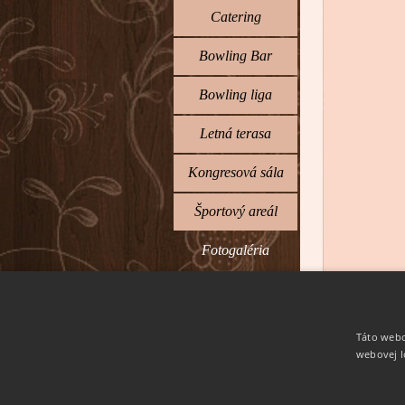
Catering
Bowling Bar
Bowling liga
▼
Preskočiť men
Letná terasa
Kongresová sála
Športový areál
Fotogaléria
▼
Okolie
Kontakt
Táto webo
webovej l