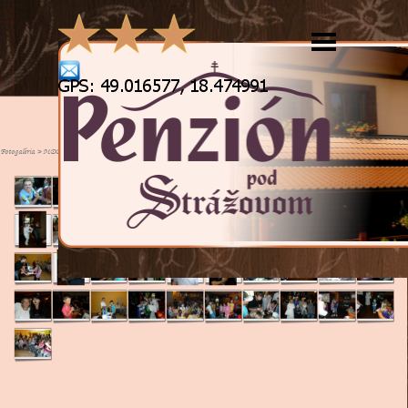
Prejsť na obsah
Preskočiť menu
Deň detí jún 2012
Fotogaléria > MDD