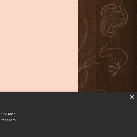
×
aním našej
i zásadami