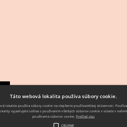
s
▼
▼
Táto webová lokalita používa súbory cookie.
vá lokalita používa súbory cookie na zlepšenie používateľskej skúsenosti. Použív
okality vyjadrujete súhlas s používaním všetkých súborov cookie v súlade s našim
u
používania súborov cookie.
Prečítať viac
CIELENIE