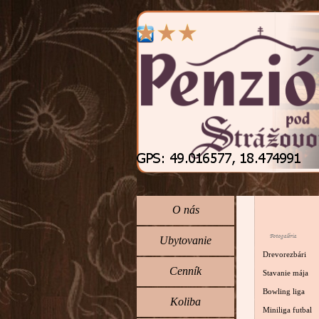
Prejsť na obsah
Preskočiť menu
O nás
Fotogaléria
Ubytovanie
Drevorezbári
Cenník
Stavanie mája
Bowling liga
Koliba
Miniliga futbal