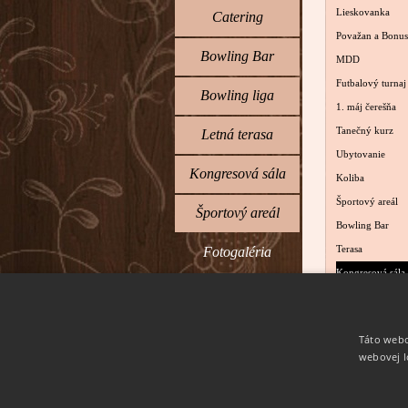
Lieskovanka
Catering
Považan a Bonu
Bowling Bar
MDD
Futbalový turnaj
Bowling liga
▼
1. máj čerešňa
Tanečný kurz
Letná terasa
Ubytovanie
Kongresová sála
Koliba
Športový areál
Športový areál
Bowling Bar
Fotogaléria
Terasa
▼
Kongresová sála
Okolie
Okolie
Veteráni
Kontakt
Táto webo
Silvester 2011
webovej l
Preskočiť men