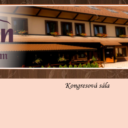
Kongresová sála
▼
▼